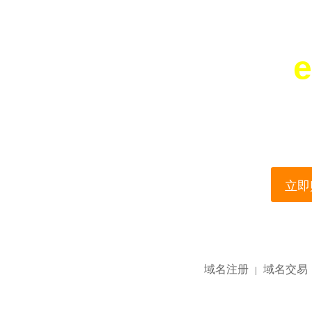
e
您所访问的域名正在
This domain name is current
立即购
域名注册
域名交易
|